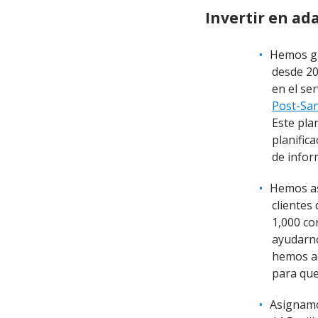
Invertir en ad
Hemos ga
desde 20
en el ser
Post-Sa
Este pla
planific
de infor
Hemos as
clientes
1,000 co
ayudarno
hemos ad
para que
Asignamo