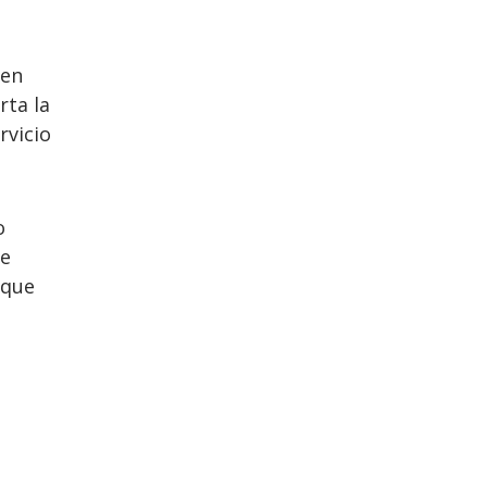
ren
rta la
rvicio
o
de
 que