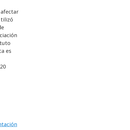
 afectar
tilizó
de
ciación
tuto
ca es
 20
ntación