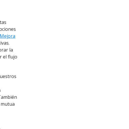
tas
upciones
 Mejora
ivas.
rar la
 el flujo
nuestros
a
 También
a mutua