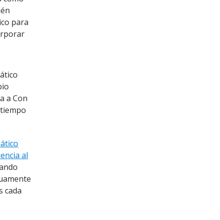
ién
ico para
orporar
ático
bio
da a Con
l tiempo
mático
iencia al
zando
inuamente
s cada