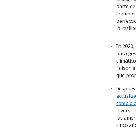
parte de
creamos 
perfecci
la resil
En 2020,
para gest
climátic
Edison a
que prop
Después 
actualiz
cambio c
inversio
las amen
cinco añ