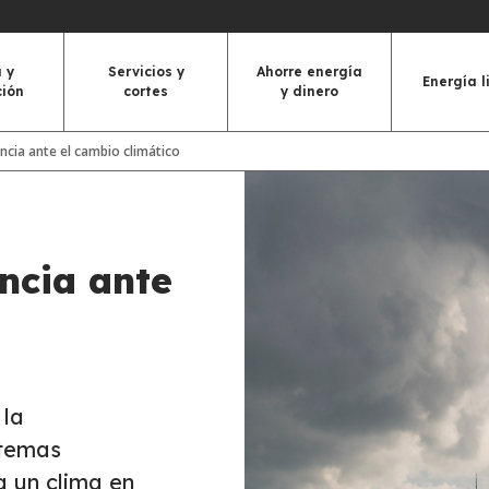
 y
Servicios y
Ahorre energía
Energía l
ción
cortes
y dinero
encia ante el cambio climático
encia ante
 la
stemas
a un clima en