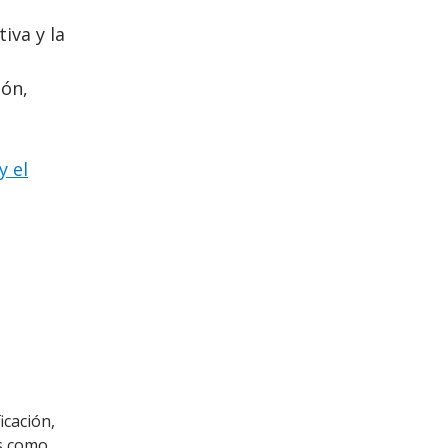
iva y la
ión,
l
y el
icación,
as como