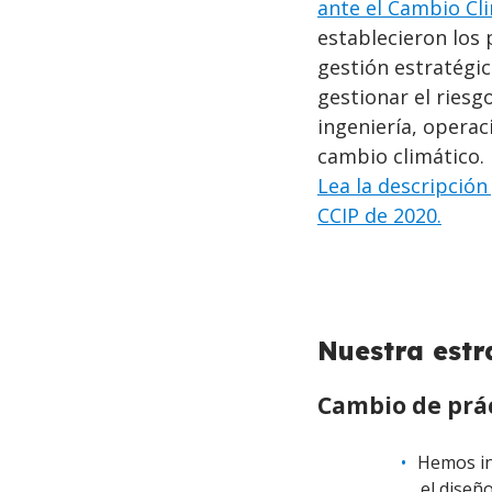
ante el Cambio Cl
establecieron los
gestión estratégica
gestionar el riesgo
ingeniería, opera
cambio climático.
Lea la descripción
CCIP de 2020.
BACK
Nuestra
estr
TO
TOP
Cambio de prá
Hemos in
el diseñ