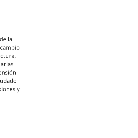
de la
l cambio
uctura,
sarias
ensión
ayudado
siones y