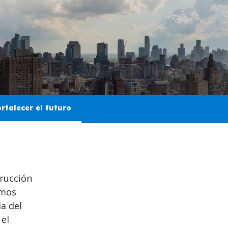
rtalecer el futuro
trucción
emos
a del
 el