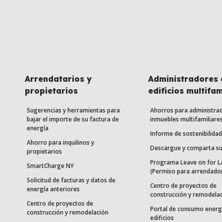
Arrendatarios y
Administradores 
propietarios
edificios multifam
Sugerencias y herramientas para
Ahorros para administra
bajar el importe de su factura de
inmuebles multifamiliare
energía
Informe de sostenibilidad
Ahorro para inquilinos y
Descargue y comparta su
propietarios
Programa Leave on for L
SmartCharge NY
(Permiso para arrendado
Solicitud de facturas y datos de
Centro de proyectos de
energía anteriores
construcción y remodela
Centro de proyectos de
Portal de consumo energ
construcción y remodelación
edificios