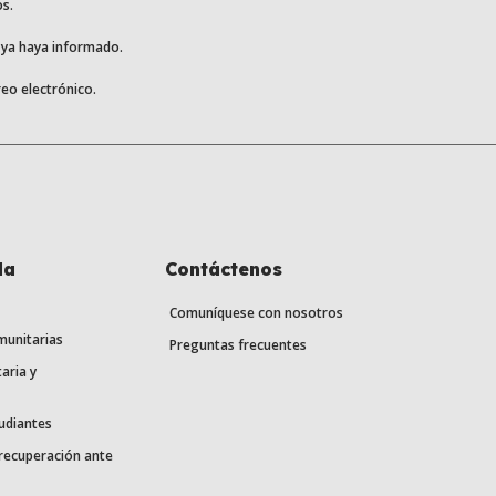
os.
e ya haya informado.
eo electrónico.
la
Contáctenos
Comuníquese con nosotros
munitarias
Preguntas frecuentes
aria y
udiantes
 recuperación ante