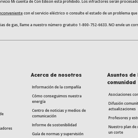
rvicio Mi cuenta de Con Edison está prohibido. Los infractores serán procesad
inconveniente
con el servicio eléctrico o consulte el estado de un problema qu
as de gas, llame a nuestro número gratuito 1-800-752-6633. NO envíe un corr
Acerca de nosotros
Asuntos de 
comunidad
Información de la compañía
Asociaciones co
Cómo conseguimos nuestra
energía
Difusión comunit
actualizaciones
Centro de noticias y medios de
de
comunicación
Profesores y est
Informe de sostenibilidad
Nuestro plan de
fadores
un corte
Guía de normas y supervisión