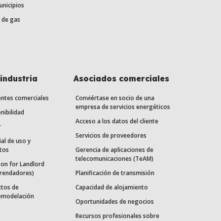
unicipios
 de gas
industria
Asociados comerciales
entes comerciales
Conviértase en socio de una
empresa de servicios energéticos
nibilidad
Acceso a los datos del cliente
r
Servicios de proveedores
ial de uso y
tos
Gerencia de aplicaciones de
telecomunicaciones (TeAM)
on for Landlord
rrendadores)
Planificación de transmisión
ctos de
Capacidad de alojamiento
remodelación
Oportunidades de negocios
Recursos profesionales sobre