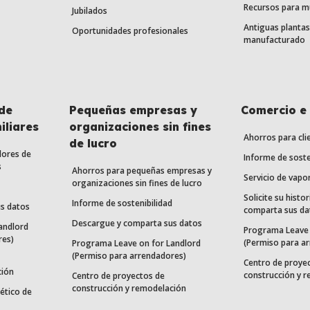
Recursos para m
Jubilados
Antiguas plantas
Oportunidades profesionales
manufacturado
de
Pequeñas empresas y
Comercio e 
iliares
organizaciones sin fines
Ahorros para cli
de lucro
dores de
Informe de soste
s
Ahorros para pequeñas empresas y
Servicio de vapo
organizaciones sin fines de lucro
Solicite su histor
Informe de sostenibilidad
s datos
comparta sus da
Descargue y comparta sus datos
andlord
Programa Leave 
res)
(Permiso para a
Programa Leave on for Landlord
(Permiso para arrendadores)
Centro de proye
ción
construcción y 
Centro de proyectos de
construcción y remodelación
ético de